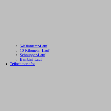
5-Kilometer-Lauf
10-Kilometer-Lauf
Schnupper-Lauf
Bambini-Lauf
Teilnehmerinfos